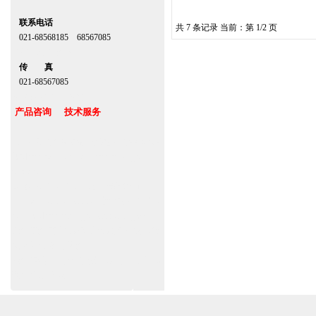
联系电话
共 7 条记录 当前：第 1/2 页
021-68568185 68567085
北京,上海,广州,深圳
传 真
021-68567085
台湾,香港,澳门,台北
产品咨询 技术服务
上海自动门厂家定做安装感应门维修保养
官网www.zitin.com.cn www.shanghai-
door.com
多玛自动门,闭门器，地弹簧经销商
www.zitin.com.cn/dorma 盖泽感应门维修
保养官网www.shanghai-door.com/geze
杭州,苏州,南京,成都,重庆,武汉,西安,天津,
长沙,佛山,厦门,福州
郑州,东莞,青岛,济南,沈阳,昆明,宁波,无锡,
常州,合肥,大连