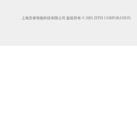
上海至泰智能科技有限公司 版权所有 © 2005 ZITIN CORPORATION.
北
京
松
下
自
动
门
安
装,
广
州
多
玛
自
动
门
维
修,
上
海
自