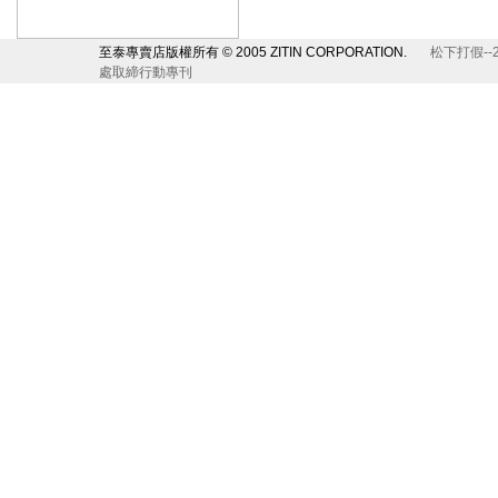
至泰專賣店版權所有 © 2005 ZITIN CORPORATION.
松下打假--
處取締行動專刊
松下圓弧感應門