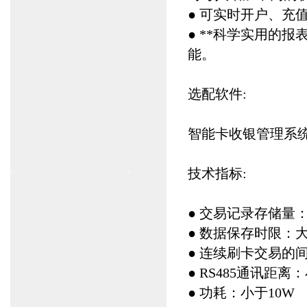
养官网www.shanghai-door.com/dorma
● 可实时开户、充
盖泽自动门,闭门器，地弹簧
www.zitin.com.cn/geze 盖泽感应门维修保养
● **科学实用的
官网www.shanghai-door.com/geze
能。
杭州,苏州,南京,成都,重庆,武汉,西安,天津,长
沙,佛山,厦门,福州
郑州,东莞,青岛,济南,沈阳,昆明,宁波,无锡,常
选配软件:
州,合肥,大连
上海感应门,电动门,玻璃门,平移门产品设计
安装,维修,保养,维护服务中心；产品涉及到
智能卡收银管理系统5
商场,超市,银行,商铺,店铺,汽车,医院,大厦,小
区,数据中心工厂等。
技术指标:
● 交易记录存储量：3
● 数据保存时限：大
● 连续刷卡交易的
● RS485通讯距离：
● 功耗：小于10W