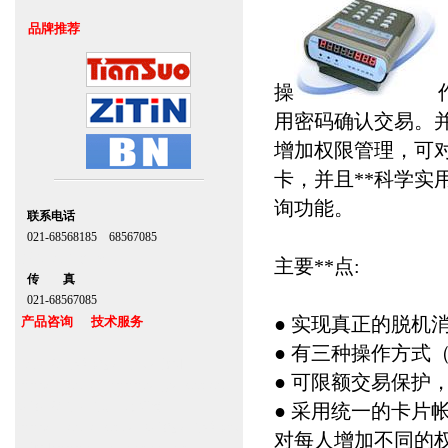
品牌推荐
操
用密码确认交易。
增加权限管理，可
卡，并且**科学
询功能。
联系电话
021-68568185 68567085
北京,上海,广州,深圳
主要**点:
传 真
021-68567085
● 实现真正的脱机
产品咨询 技术服务
● 有三种操作方式
上海自动门维修感应门保养官网
● 可限额交易保护
www.zitin.com.cn www.shanghai-door.com
多玛自动门,闭门器，地弹簧
● 采用统一的卡片
www.zitin.com.cn/dorma 多玛感应门维修保
对每人增加不同的