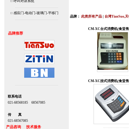
呼叫对讲系统
北京,上海,广州,深圳,杭州,苏州,南京,成
连
感应门-电动门-玻璃门-平移门
品牌：
此类所有产品
|
台湾TianSuo,
安装说明书,视频,维修保养服务中心,价
CM-XC台式消费机(食堂售
品牌推荐
CM-XC挂式消费机(食堂售
联系电话
021-68568185 68567085
北京,上海,广州,深圳
传 真
021-68567085
产品咨询 技术服务