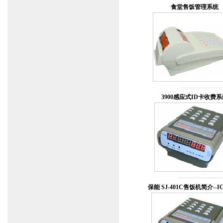
食堂售饭管理系统
上海自动门维修感应门保养官网
www.zitin.com.cn www.shanghai-door.com
多玛自动门,闭门器，地弹簧
www.zitin.com.cn/dorma 多玛感应门维修保
养官网www.shanghai-door.com/dorma
盖泽自动门,闭门器，地弹簧
www.zitin.com.cn/geze 盖泽感应门维修保
养官网www.shanghai-door.com/geze
3900感应式ID卡收费
杭州,苏州,南京,成都,重庆,武汉,西安,天津,
长沙,佛山,厦门,福州
郑州,东莞,青岛,济南,沈阳,昆明,宁波,无锡,
常州,合肥,大连
上海感应门,电动门,玻璃门,平移门产品设
计安装,维修,保养,维护服务中心；产品涉
及到商场,超市,银行,商铺,店铺,汽车,医院,
大厦,小区,数据中心工厂等。
保能 SJ-401C售饭机简介--